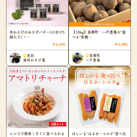
本わさびのわさびバター(小分け5
【10kg】美幌町・一戸農場の"選
個入り) ×…
べる"有機…
￥4,590
￥4,980
登別
美幌町
藤崎わさび園
一戸農場
レンジで簡単！すぐに食べられる
ほしいも"はるか・シルク"食べ比