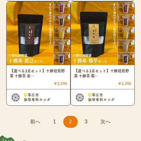
【選べる3点セット】十勝焙煎野
【選べる3点セット】十勝焙煎野
菜 十勝茶 黒…
菜 十勝茶 菊…
￥2,390
￥2,390
帯広市
帯広市
珈琲専科ヨシダ
珈琲専科ヨシダ
前へ
1
2
3
次へ