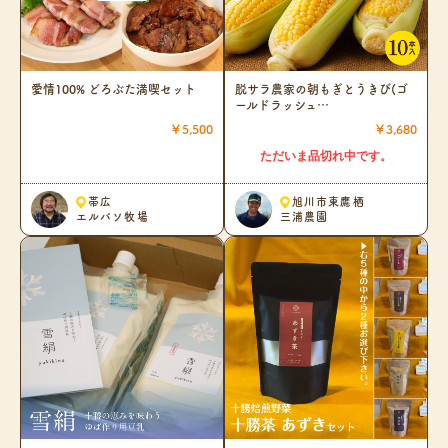
愛情100% どろぶた満喫セット
脱サラ農家の朝もぎとうきび(ゴ
ールドラッシュ…
￥5,500
￥3,680
ただいま品切れ中です。
帯広
旭川市東鷹栖
エルパソ牧場
三浦農園