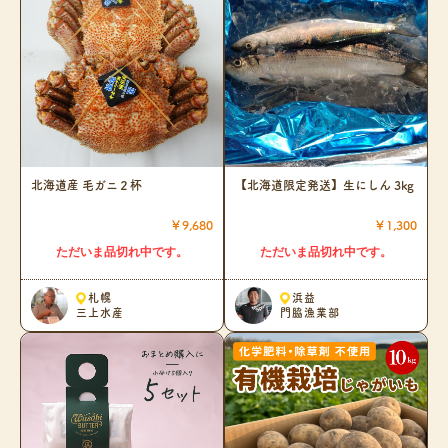
北海道産 毛ガニ２杯
【北海道限定発送】生にしん 3kg
￥9,680
￥1,300
ただいま品切れ中です。
ただいま品切れ中です。
札幌
浜益
三上水産
門脇漁業部