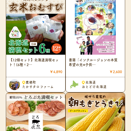
【12個セット】北海道満喫セッ
書籍「インクルージョンの本質
ト！(6種×2…
希望の光⭐子供…
￥4,890
￥2,600
鷹栖町
北海道
たかすタロファーム
おとどけ北海道