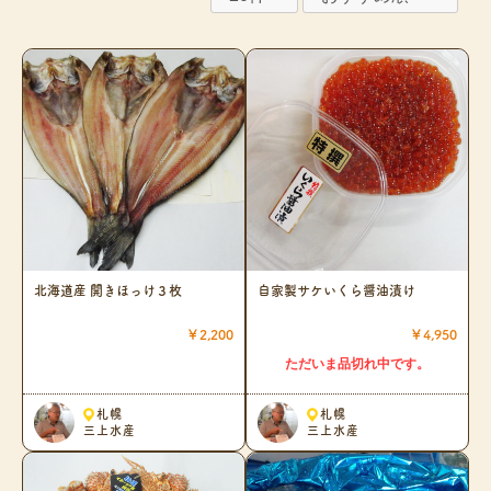
北海道産 開きほっけ３枚
自家製サケいくら醤油漬け
￥2,200
￥4,950
ただいま品切れ中です。
札幌
札幌
三上水産
三上水産