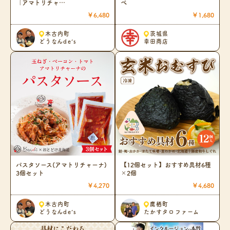
「アマトリチャ…
べ
￥6,480
￥1,680
木古内町
茨城県
どうなんde’s
幸田商店
パスタソース(アマトリチャーナ)
【12個セット】おすすめ具材6種
3個セット
×2個
￥4,270
￥4,680
木古内町
鷹栖町
どうなんde’s
たかすタロファーム