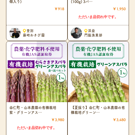
個入り)
(100g) 3パ…
￥918
￥1,950
ただいま品切れ中です。
登別
浜益
藤崎わさび園
門脇漁業部
由仁町・山本農園の有機栽培
【夏採り】由仁町・山本農園の有
紫・グリーンアス…
機栽培グリーン…
￥3,980
￥3,480
ただいま品切れ中です。