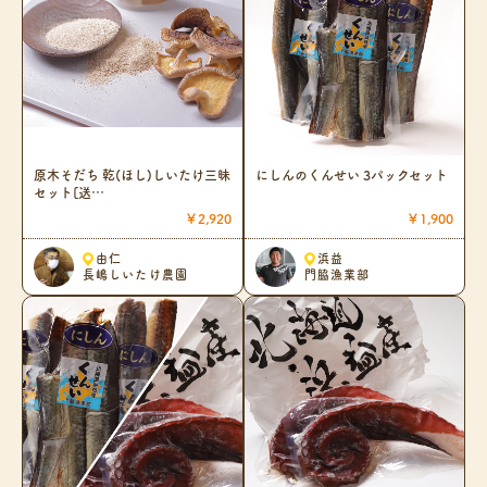
原木そだち 乾(ほし)しいたけ三昧
にしんのくんせい 3パックセット
セット[送…
￥2,920
￥1,900
由仁
浜益
長嶋しいたけ農園
門脇漁業部