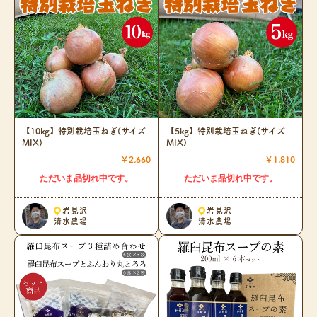
【10kg】特別栽培玉ねぎ(サイズ
【5kg】特別栽培玉ねぎ(サイズ
MIX)
MIX)
￥2,660
￥1,810
ただいま品切れ中です。
ただいま品切れ中です。
岩見沢
岩見沢
清水農場
清水農場