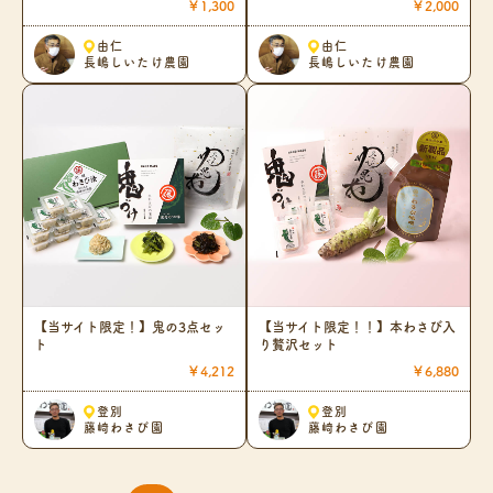
￥1,300
￥2,000
由仁
由仁
長嶋しいたけ農園
長嶋しいたけ農園
【当サイト限定！】鬼の3点セッ
【当サイト限定！！】本わさび入
ト
り贅沢セット
￥4,212
￥6,880
登別
登別
藤崎わさび園
藤崎わさび園