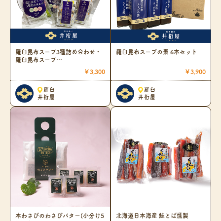
羅臼昆布スープ3種詰め合わせ・
羅臼昆布スープの素 6本セット
羅臼昆布スープ…
￥3,300
￥3,900
羅臼
羅臼
井桁屋
井桁屋
本わさびのわさびバター(小分け5
北海道日本海産 鮭とば燻製