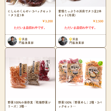
にしんのくんせい 3パックセット
愛情たっぷりの浜茹でタコ足2本
＋タコ足1本
セット(冷凍)
￥3,200
￥2,500
ただいま品切れ中です。
ただいま品切れ中です。
浜益
浜益
門脇漁業部
門脇漁業部
野菜100%の保存食「乾燥野菜シ
野菜100%「野菜めし」2種・3パ
リーズ」3種…
ックセット…