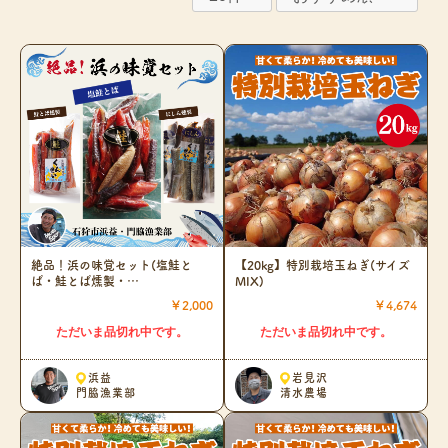
絶品！浜の味覚セット(塩鮭と
【20kg】特別栽培玉ねぎ(サイズ
ば・鮭とば燻製・…
MIX)
￥2,000
￥4,674
ただいま品切れ中です。
ただいま品切れ中です。
浜益
岩見沢
門脇漁業部
清水農場