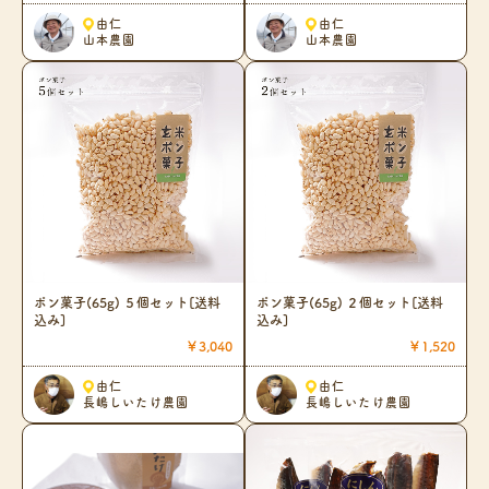
由仁
由仁
山本農園
山本農園
ポン菓子(65g) ５個セット[送料
ポン菓子(65g) ２個セット[送料
込み]
込み]
￥3,040
￥1,520
由仁
由仁
長嶋しいたけ農園
長嶋しいたけ農園