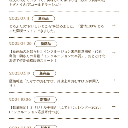
祖父の代からの水田で、美味しい野菜作りを〈脱サラ農家の朝
もぎとうきび(ゴールドラッシュ)〉
2025.07.11
新商品
どろぶたの“おいしいところ”を詰めました。「愛情100％ どろ
ぶた満喫セット」できました。
2025.04.28
新商品
【新商品のお知らせ】インクルージョン未来推進機構・代表
島信一朗さんの書籍『インクルージョンの本質』、おとどけ北
海道で特別価格販売スタート！
2025.03.19
新商品
鷹栖町産「たかすのおむすび」冷凍玄米おむすび が仲間入
り！
2024.10.26
新商品
【数量限定】オリジナル手描き「ふでもじカレンダー2025」
(インクルージョン応援寄付つき)