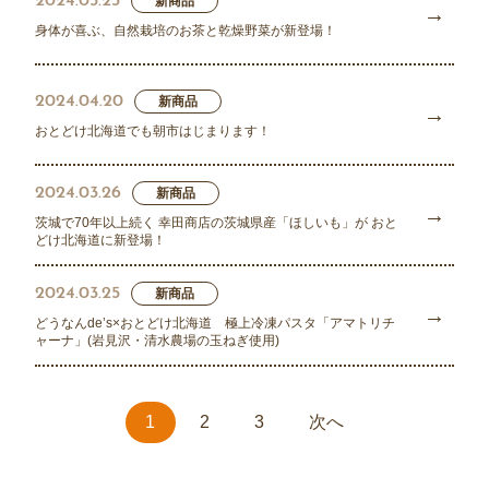
2024.05.23
新商品
身体が喜ぶ、自然栽培のお茶と乾燥野菜が新登場！
2024.04.20
新商品
おとどけ北海道でも朝市はじまります！
2024.03.26
新商品
茨城で70年以上続く 幸田商店の茨城県産「ほしいも」が おと
どけ北海道に新登場！
2024.03.25
新商品
どうなんde’s×おとどけ北海道 極上冷凍パスタ「アマトリチ
ャーナ」(岩見沢・清水農場の玉ねぎ使用)
1
2
3
次へ