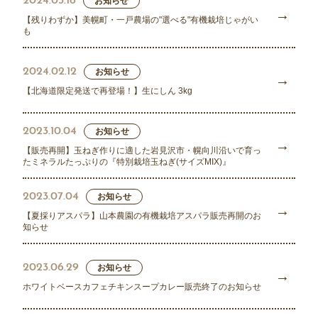
2024.03.16
お知らせ
【残りわずか】美幌町・一戸農場の"選べる"有機栽培じゃがい
も
2024.02.12
お知らせ
【北海道限定発送で再登場！】生にしん 3kg
2023.10.04
お知らせ
【販売再開】玉ねぎ作りに適した岩見沢市・幌向川沿いで育っ
たミネラルたっぷりの『特別栽培玉ねぎ(サイズMIX)』
2023.07.04
お知らせ
【夏採りアスパラ】山本農園の有機栽培アスパラ販売再開のお
知らせ
2023.06.29
お知らせ
ホワイトベースカフェチキンスープカレー販売終了のお知らせ