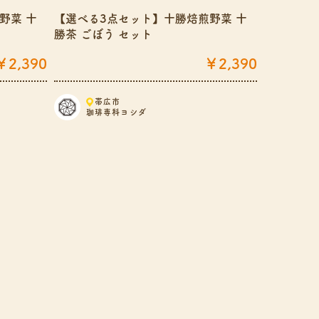
野菜 十
【選べる3点セット】十勝焙煎野菜 十
【選べる3
勝茶 ごぼう セット
勝茶 あず
￥2,390
￥2,390
帯広市
帯
珈琲専科ヨシダ
珈琲