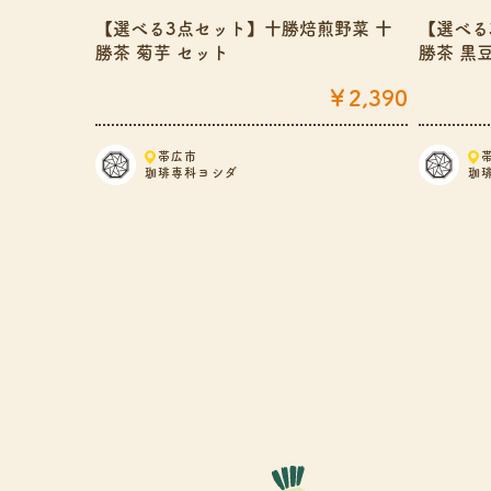
とどけ！選
【選べる3点セット】十勝焙煎野菜 十
【選べる
勝茶 菊芋 セット
勝茶 黒
￥11,480
￥2,390
帯広市
珈琲専科ヨシダ
珈