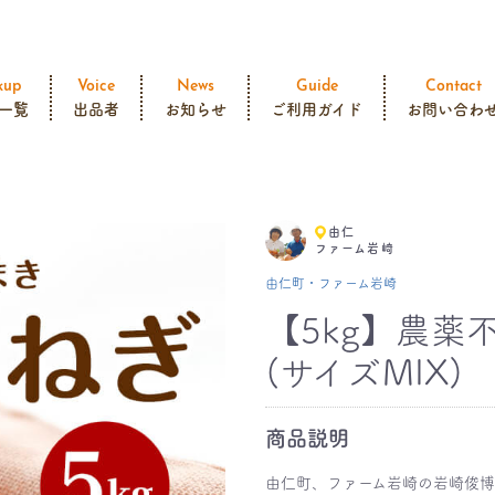
kup
Voice
News
Guide
Contact
一覧
出品者
お知らせ
ご利用ガイド
お問い合わ
由仁
ファーム岩崎
由仁町・ファーム岩崎
【5kg】農薬
(サイズMIX)
商品説明
由仁町、ファーム岩崎の岩崎俊