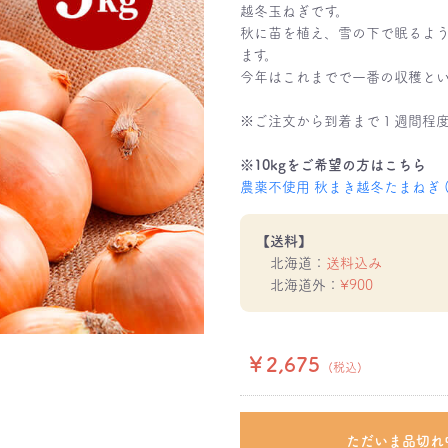
越冬玉ねぎです。
秋に苗を植え、雪の下で眠るよう
ます。
今年はこれまでで一番の収穫と
※ご注文から到着まで１週間程
※10kgをご希望の方はこちら
農薬不使用 秋まき越冬たまねぎ (サ
【送料】
北海道：
送料込み
北海道外：
¥900
￥2,675
(税込)
ただいま品切れ