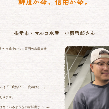
鮮度が命、信用が命。
根室市・マルコ水産 小藪哲郎さん
向かう途中にウニ専門の水産会社
のは「二度洗い、二度漬ける。」
あります。
はねているようなのが鮮度がいいん