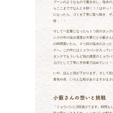
プーンのようなもので書き出し、塩水の
らここまででなんと６秒！！！はやっ！
になったら、ゴミを丁寧に取り除き、ザ
技・・・
そして一定量になったら１つ目のタンク
ンクの中の塩分濃度が大事だと小藪さん
の時間置いたら、２つ目の塩水の入った
クへ。この中にはミョウバンが入ってい
タンクでもういちど別の濃度のミョウバ
上げとして丁寧に手作業で詰めていく・
いや、ほんと頭が下がります。そして折
黄色や赤、いろんな粒がありますがまさ
小藪さんの想いと挑戦
「ミョウバンに2回漬けてます。時間も