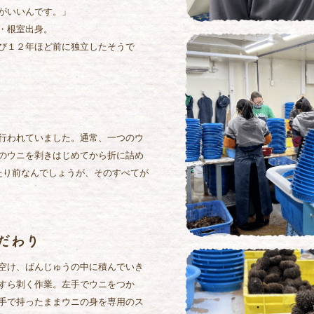
がいいんです。」
・根室出身。
び１２年ほど前に独立したそうで
行われていました。通常、一つのウ
のウニを剥きはじめてから折に詰め
たり前なんでしょうが、そのすべてが
だわり
空け、ばんじゅうの中に積んでいき
すら剥く作業。左手でウニをつか
手で持ったままウニの身を専用のス