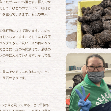
入ったザルの中へ落とす。掴んでか
そして、ひとつのザルに２０粒ほど
ルを重ねていきます。もはや職人
の保存液につけて洗います。このタ
はおっしゃいます。そしてある程度
タンクでさらに洗い、３つ目のタン
てここに一定の時間漬けて、最後の
ンの中に入れていきます。そして仕
・・
に並んでいるウニのきれいなこと。
に宝石のようです。
しっかりと測ってやることで日持ち、