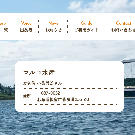
kup
Voice
News
Guide
Contact
一覧
出品者
お知らせ
ご利用ガイド
お問い合わ
マルコ水産
お名前
小藪哲郎さん
〒087-0032
住所
北海道根室市花咲港235-60