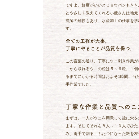
ですよ。鮮度がいいとミョウバンもきき
とやさしく教えてくれる小藪さんは地元
漁師の経験もあり、水産加工の仕事を学
す。
全ての工程が大事。
丁寧にやることが品質を保つ。
この言葉の通り、丁寧にウニ剥き作業が
ニから取れるウニの粒は５～６粒。１個
るまでにかかる時間はおよそ1時間。当
手作業でした。
丁寧な作業と品質へのこ
まずは、一人がウニを用意して殻に穴を
ます。そしてそれを８人～１０人でひた
み、両手で割る、ふたつになった殻を左